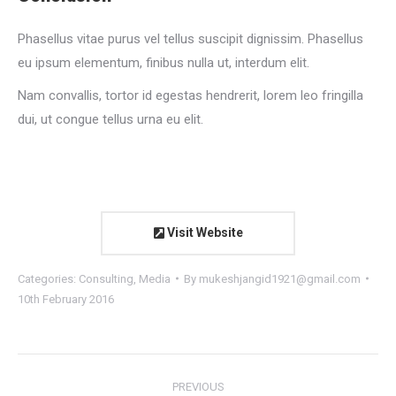
Phasellus vitae purus vel tellus suscipit dignissim. Phasellus
eu ipsum elementum, finibus nulla ut, interdum elit.
Nam convallis, tortor id egestas hendrerit, lorem leo fringilla
dui, ut congue tellus urna eu elit.
Visit Website
Categories:
Consulting
,
Media
By
mukeshjangid1921@gmail.com
10th February 2016
Project
PREVIOUS